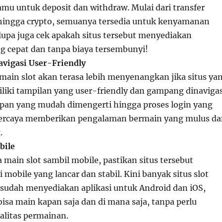
 untuk deposit dan withdraw. Mulai dari transfer
 hingga crypto, semuanya tersedia untuk kenyamanan
lupa juga cek apakah situs tersebut menyediakan
 cepat dan tanpa biaya tersembunyi!
vigasi User-Friendly
ain slot akan terasa lebih menyenangkan jika situs ya
liki tampilan yang user-friendly dan gampang dinavigas
pan yang mudah dimengerti hingga proses login yang
rpercaya memberikan pengalaman bermain yang mulus d
.
bile
main slot sambil mobile, pastikan situs tersebut
i mobile yang lancar dan stabil. Kini banyak situs slot
 sudah menyediakan aplikasi untuk Android dan iOS,
isa main kapan saja dan di mana saja, tanpa perlu
alitas permainan.