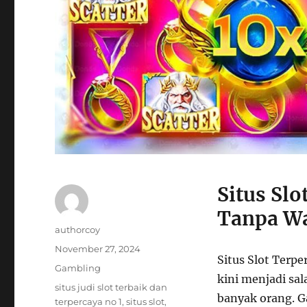
Situs Slo
Tanpa Wa
Author
authorcoy
Posted
November 27, 2024
Situs Slot Terp
on
Categories
Gambling
kini menjadi sal
Tags
situs judi slot terbaik dan
banyak orang. Ga
terpercaya no 1
,
situs slot
,