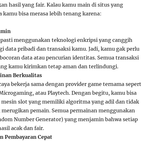
n hasil yang fair. Kalau kamu main di situs yang
a kamu bisa merasa lebih tenang karena:
amin
a pasti menggunakan teknologi enkripsi yang canggih
i data pribadi dan transaksi kamu. Jadi, kamu gak perlu
bocoran data atau pencurian identitas. Semua transaksi
ang kamu kirimkan tetap aman dan terlindungi.
inan Berkualitas
ercaya bekerja sama dengan provider game ternama sepert
 Microgaming, atau Playtech. Dengan begitu, kamu bisa
mesin slot yang memiliki algoritma yang adil dan tidak
k merugikan pemain. Semua permainan menggunakan
ndom Number Generator) yang menjamin bahwa setiap
asil acak dan fair.
an Pembayaran Cepat