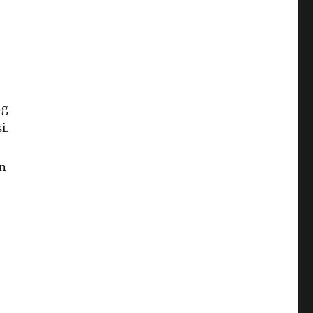
ng
i.
an