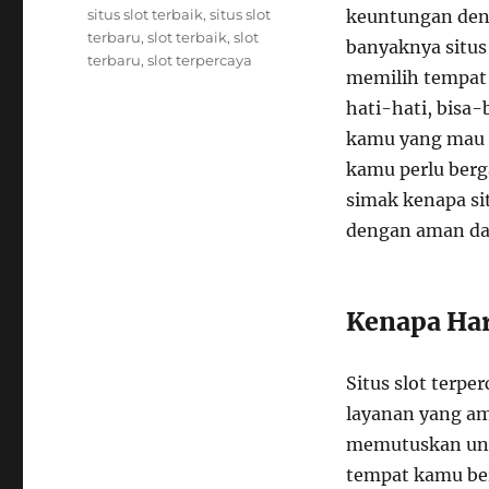
situs slot terbaik
,
situs slot
keuntungan deng
terbaru
,
slot terbaik
,
slot
banyaknya situs 
terbaru
,
slot terpercaya
memilih tempat 
hati-hati, bisa
kamu yang mau 
kamu perlu ber
simak kenapa sit
dengan aman da
Kenapa Haru
Situs slot terpe
layanan yang am
memutuskan unt
tempat kamu ber