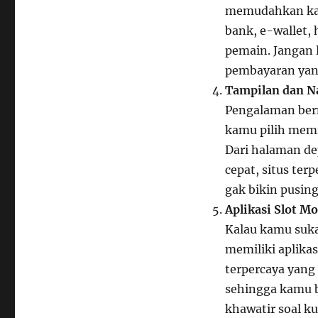
memudahkan kamu
bank, e-wallet,
pemain. Jangan 
pembayaran yang
Tampilan dan Na
Pengalaman berm
kamu pilih memi
Dari halaman de
cepat, situs te
gak bikin pusing
Aplikasi Slot Mo
Kalau kamu suka 
memiliki aplikas
terpercaya yang
sehingga kamu b
khawatir soal ku