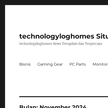
technologyloghomes Situ
technologyloghomes News Terupdate dan Terpercaya
Bisnis
Gaming Gear
PC Parts
Monitor
Bulan:
November 2024