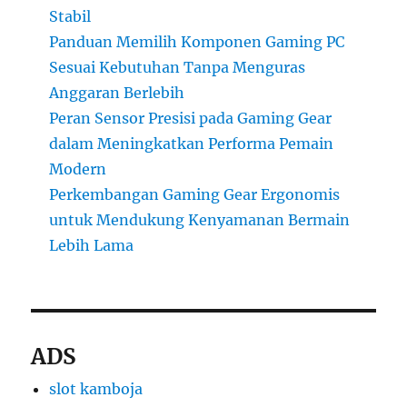
Stabil
Panduan Memilih Komponen Gaming PC
Sesuai Kebutuhan Tanpa Menguras
Anggaran Berlebih
Peran Sensor Presisi pada Gaming Gear
dalam Meningkatkan Performa Pemain
Modern
Perkembangan Gaming Gear Ergonomis
untuk Mendukung Kenyamanan Bermain
Lebih Lama
ADS
slot kamboja