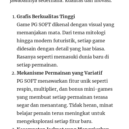
jawabannya sederhana: kualitas dan inovasi.
Grafis Berkualitas Tinggi
Game PG SOFT dikenal dengan visual yang
memanjakan mata. Dari tema mitologi
hingga modern futuristik, setiap game
didesain dengan detail yang luar biasa.
Rasanya seperti memasuki dunia baru di
setiap permainan.
Mekanisme Permainan yang Variatif
PG SOFT menawarkan fitur unik seperti
respin, multiplier, dan bonus mini-games
yang membuat setiap permainan terasa
segar dan menantang. Tidak heran, minat
belajar pemain terus meningkat untuk
mengeksplorasi setiap fitur baru.