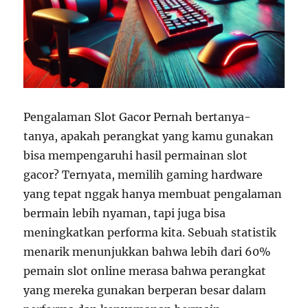
Pengalaman Slot Gacor Pernah bertanya-
tanya, apakah perangkat yang kamu gunakan
bisa mempengaruhi hasil permainan slot
gacor? Ternyata, memilih gaming hardware
yang tepat nggak hanya membuat pengalaman
bermain lebih nyaman, tapi juga bisa
meningkatkan performa kita. Sebuah statistik
menarik menunjukkan bahwa lebih dari 60%
pemain slot online merasa bahwa perangkat
yang mereka gunakan berperan besar dalam