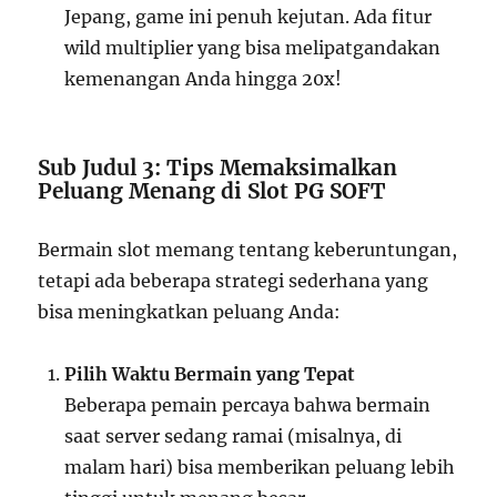
Jepang, game ini penuh kejutan. Ada fitur
wild multiplier yang bisa melipatgandakan
kemenangan Anda hingga 20x!
Sub Judul 3: Tips Memaksimalkan
Peluang Menang di Slot PG SOFT
Bermain slot memang tentang keberuntungan,
tetapi ada beberapa strategi sederhana yang
bisa meningkatkan peluang Anda:
Pilih Waktu Bermain yang Tepat
Beberapa pemain percaya bahwa bermain
saat server sedang ramai (misalnya, di
malam hari) bisa memberikan peluang lebih