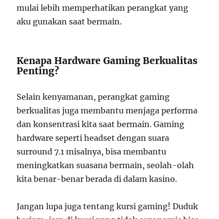
mulai lebih memperhatikan perangkat yang
aku gunakan saat bermain.
Kenapa Hardware Gaming Berkualitas
Penting?
Selain kenyamanan, perangkat gaming
berkualitas juga membantu menjaga performa
dan konsentrasi kita saat bermain. Gaming
hardware seperti headset dengan suara
surround 7.1 misalnya, bisa membantu
meningkatkan suasana bermain, seolah-olah
kita benar-benar berada di dalam kasino.
Jangan lupa juga tentang kursi gaming! Duduk