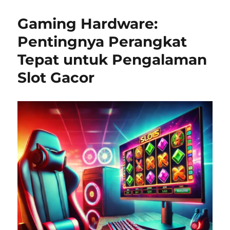
Gaming Hardware:
Pentingnya Perangkat
Tepat untuk Pengalaman
Slot Gacor