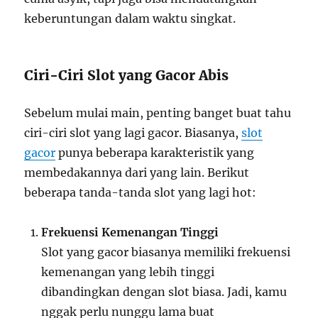
keberuntungan dalam waktu singkat.
Ciri-Ciri Slot yang Gacor Abis
Sebelum mulai main, penting banget buat tahu
ciri-ciri slot yang lagi gacor. Biasanya,
slot
gacor
punya beberapa karakteristik yang
membedakannya dari yang lain. Berikut
beberapa tanda-tanda slot yang lagi hot:
Frekuensi Kemenangan Tinggi
Slot yang gacor biasanya memiliki frekuensi
kemenangan yang lebih tinggi
dibandingkan dengan slot biasa. Jadi, kamu
nggak perlu nunggu lama buat