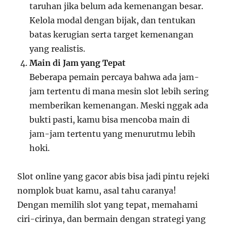
taruhan jika belum ada kemenangan besar.
Kelola modal dengan bijak, dan tentukan
batas kerugian serta target kemenangan
yang realistis.
Main di Jam yang Tepat
Beberapa pemain percaya bahwa ada jam-
jam tertentu di mana mesin slot lebih sering
memberikan kemenangan. Meski nggak ada
bukti pasti, kamu bisa mencoba main di
jam-jam tertentu yang menurutmu lebih
hoki.
Slot online yang gacor abis bisa jadi pintu rejeki
nomplok buat kamu, asal tahu caranya!
Dengan memilih slot yang tepat, memahami
ciri-cirinya, dan bermain dengan strategi yang