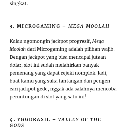
singkat.
3.
MICROGAMING –
MEGA MOOLAH
Kalau ngomongin jackpot progresif,
Mega
Moolah
dari Microgaming adalah pilihan wajib.
Dengan jackpot yang bisa mencapai jutaan
dolar, slot ini sudah melahirkan banyak
pemenang yang dapat rejeki nomplok. Jadi,
buat kamu yang suka tantangan dan pengen
cari jackpot gede, nggak ada salahnya mencoba
peruntungan di slot yang satu ini!
4.
YGGDRASIL –
VALLEY OF THE
GODS