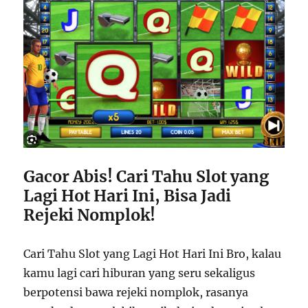
Gacor Abis! Cari Tahu Slot yang
Lagi Hot Hari Ini, Bisa Jadi
Rejeki Nomplok!
Cari Tahu Slot yang Lagi Hot Hari Ini Bro, kalau
kamu lagi cari hiburan yang seru sekaligus
berpotensi bawa rejeki nomplok, rasanya