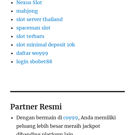
Nexus Slot
mahjong
slot server thailand
spaceman slot
slot terbaru
slot minimal deposit 10k
daftar woy99
login sbobet88
Partner Resmi
Dengan bermain di
coy99
, Anda memiliki
peluang lebih besar meraih jackpot
dibanding platform lain.