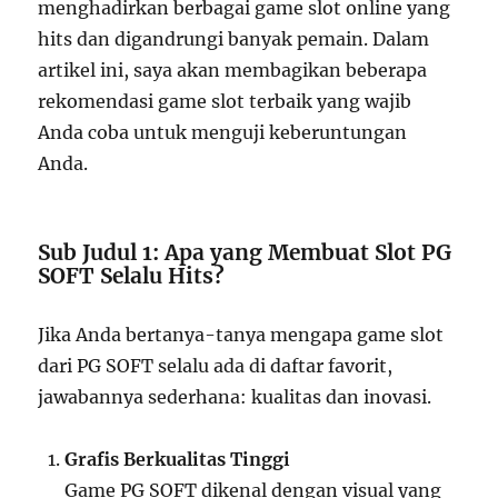
menghadirkan berbagai game slot online yang
hits dan digandrungi banyak pemain. Dalam
artikel ini, saya akan membagikan beberapa
rekomendasi game slot terbaik yang wajib
Anda coba untuk menguji keberuntungan
Anda.
Sub Judul 1: Apa yang Membuat Slot PG
SOFT Selalu Hits?
Jika Anda bertanya-tanya mengapa game slot
dari PG SOFT selalu ada di daftar favorit,
jawabannya sederhana: kualitas dan inovasi.
Grafis Berkualitas Tinggi
Game PG SOFT dikenal dengan visual yang