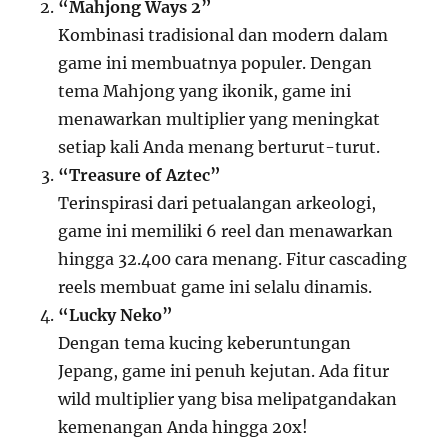
“Mahjong Ways 2”
Kombinasi tradisional dan modern dalam
game ini membuatnya populer. Dengan
tema Mahjong yang ikonik, game ini
menawarkan multiplier yang meningkat
setiap kali Anda menang berturut-turut.
“Treasure of Aztec”
Terinspirasi dari petualangan arkeologi,
game ini memiliki 6 reel dan menawarkan
hingga 32.400 cara menang. Fitur cascading
reels membuat game ini selalu dinamis.
“Lucky Neko”
Dengan tema kucing keberuntungan
Jepang, game ini penuh kejutan. Ada fitur
wild multiplier yang bisa melipatgandakan
kemenangan Anda hingga 20x!