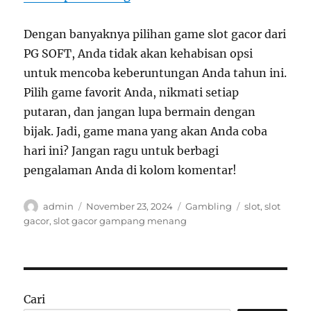
Dengan banyaknya pilihan game slot gacor dari
PG SOFT, Anda tidak akan kehabisan opsi
untuk mencoba keberuntungan Anda tahun ini.
Pilih game favorit Anda, nikmati setiap
putaran, dan jangan lupa bermain dengan
bijak. Jadi, game mana yang akan Anda coba
hari ini? Jangan ragu untuk berbagi
pengalaman Anda di kolom komentar!
Author
Posted
Categories
Tags
admin
November 23, 2024
Gambling
slot
,
slot
on
gacor
,
slot gacor gampang menang
Cari