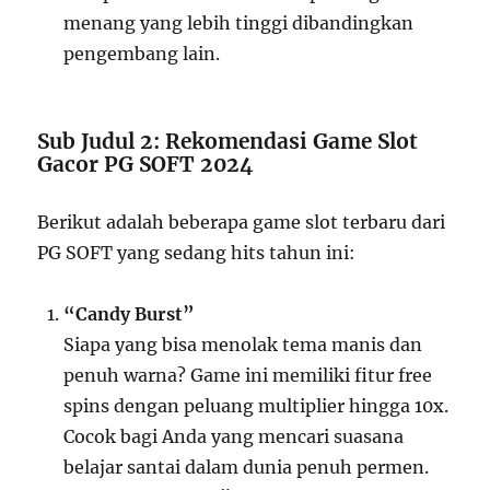
menang yang lebih tinggi dibandingkan
pengembang lain.
Sub Judul 2: Rekomendasi Game Slot
Gacor PG SOFT 2024
Berikut adalah beberapa game slot terbaru dari
PG SOFT yang sedang hits tahun ini:
“Candy Burst”
Siapa yang bisa menolak tema manis dan
penuh warna? Game ini memiliki fitur free
spins dengan peluang multiplier hingga 10x.
Cocok bagi Anda yang mencari suasana
belajar santai dalam dunia penuh permen.