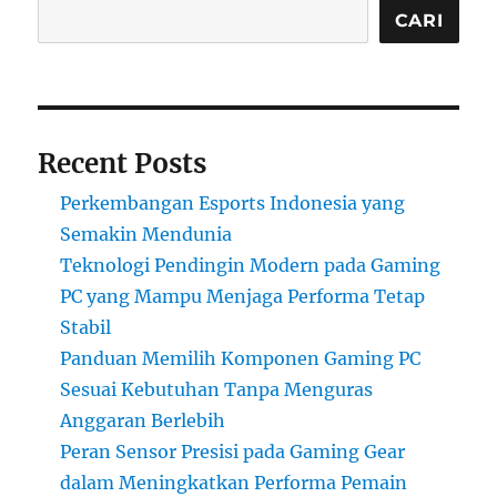
CARI
Recent Posts
Perkembangan Esports Indonesia yang
Semakin Mendunia
Teknologi Pendingin Modern pada Gaming
PC yang Mampu Menjaga Performa Tetap
Stabil
Panduan Memilih Komponen Gaming PC
Sesuai Kebutuhan Tanpa Menguras
Anggaran Berlebih
Peran Sensor Presisi pada Gaming Gear
dalam Meningkatkan Performa Pemain