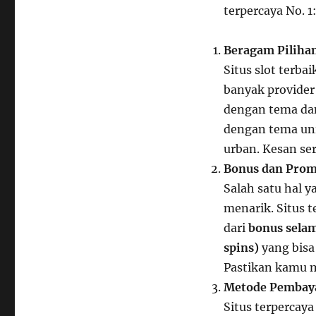
terpercaya No. 1
Beragam Piliha
Situs slot terba
banyak provider
dengan tema dan
dengan tema unik
urban. Kesan ser
Bonus dan Prom
Salah satu hal y
menarik. Situs 
dari
bonus sela
spins)
yang bis
Pastikan kamu m
Metode Pembay
Situs terperca