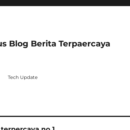
s Blog Berita Terpaercaya
Tech Update
n terpercaya no 1