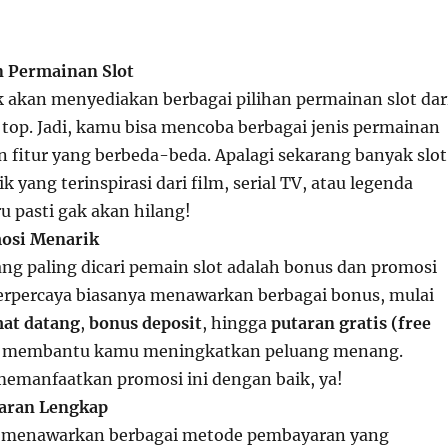
:
n Permainan Slot
ik akan menyediakan berbagai pilihan permainan slot dar
 top. Jadi, kamu bisa mencoba berbagai jenis permainan
 fitur yang berbeda-beda. Apalagi sekarang banyak slot
 yang terinspirasi dari film, serial TV, atau legenda
u pasti gak akan hilang!
osi Menarik
ang paling dicari pemain slot adalah bonus dan promosi
terpercaya biasanya menawarkan berbagai bonus, mulai
mat datang
,
bonus deposit
, hingga
putaran gratis (free
a membantu kamu meningkatkan peluang menang.
emanfaatkan promosi ini dengan baik, ya!
aran Lengkap
ya menawarkan berbagai metode pembayaran yang