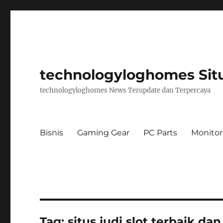
technologyloghomes Situ
technologyloghomes News Terupdate dan Terpercaya
Bisnis
Gaming Gear
PC Parts
Monitor
Tag:
situs judi slot terbaik da