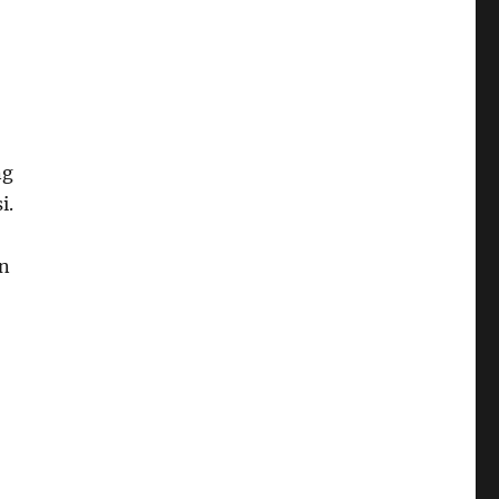
ng
i.
an