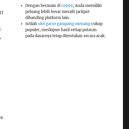
Dengan bermain di
coy99
, Anda memiliki
peluang lebih besar meraih jackpot
ti
dibanding platform lain.
Istilah
slot gacor gampang menang
cukup
k
populer, meskipun hasil setiap putaran
pada dasarnya tetap ditentukan secara acak.
,
us