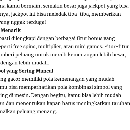
ama kamu bermain, semakin besar juga jackpot yang bisa
nya, jackpot ini bisa meledak tiba-tiba, memberikan
yang nggak terduga!
r Menarik
pasti dilengkapi dengan berbagai fitur bonus yang
erti free spins, multiplier, atau mini games. Fitur-fitur
memberi peluang untuk meraih kemenangan lebih besar,
 dengan lebih mudah.
ol yang Sering Muncul
yang gacor memiliki pola kemenangan yang mudah
 kamu bisa memperhatikan pola kombinasi simbol yang
ring di mesin. Dengan begitu, kamu bisa lebih mudah
an dan menentukan kapan harus meningkatkan taruha
alkan peluang menang.