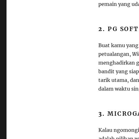
pemain yang uda
2.
PG SOF
Buat kamu yang 
petualangan,
Wi
menghadirkan g
bandit yang sia
tarik utama, da
dalam waktu sin
3.
MICROG
Kalau ngomongin
adalah pilihan w