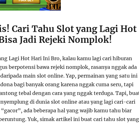
s! Cari Tahu Slot yang Lagi Hot
 Bisa Jadi Rejeki Nomplok!
ang Lagi Hot Hari Ini Bro, kalau kamu lagi cari hiburan
igus berpotensi bawa rejeki nomplok, rasanya nggak ada
 daripada main slot online. Yap, permainan yang satu ini
adona bagi banyak orang karena nggak cuma seru, tapi
kantong tebal dengan cara yang nggak terduga. Tapi, bua
yemplung di dunia slot online atau yang lagi cari-cari
“gacor”, ada beberapa hal yang wajib kamu tahu biar
eruntung. Yuk, simak artikel ini buat cari tahu slot yang