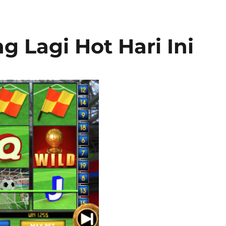
g Lagi Hot Hari Ini