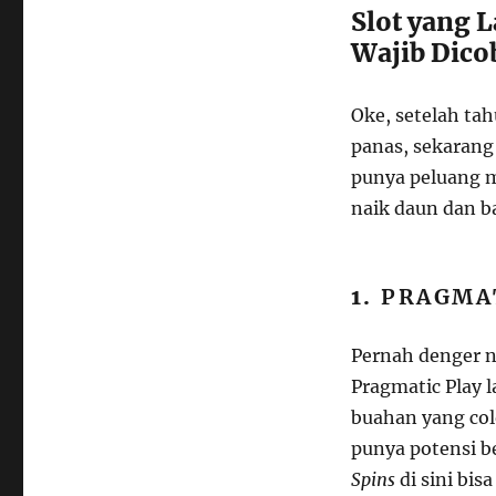
Slot yang L
Wajib Dico
Oke, setelah tah
panas, sekarang
punya peluang m
naik daun dan b
1.
PRAGMA
Pernah denger n
Pragmatic Play 
buahan yang colo
punya potensi b
Spins
di sini bis