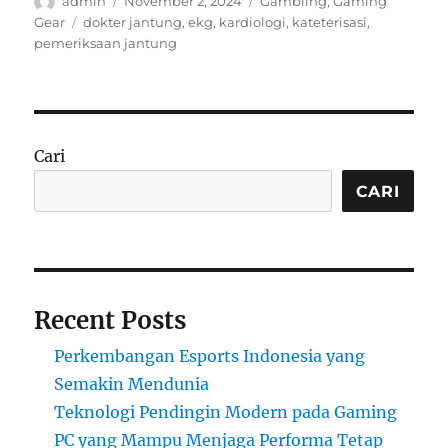
Author
Posted
Categories
admin
November 2, 2024
Gambling
,
Gaming
on
Tags
Gear
dokter jantung
,
ekg
,
kardiologi
,
kateterisasi
,
pemeriksaan jantung
Cari
CARI
Recent Posts
Perkembangan Esports Indonesia yang
Semakin Mendunia
Teknologi Pendingin Modern pada Gaming
PC yang Mampu Menjaga Performa Tetap