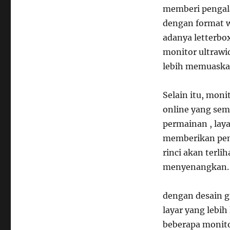
memberi pengala
dengan format w
adanya letterbox
monitor ultraw
lebih memuaska
Selain itu, mon
online yang sem
permainan , laya
memberikan peng
rinci akan terl
menyenangkan.
dengan desain gr
layar yang lebih
beberapa monito