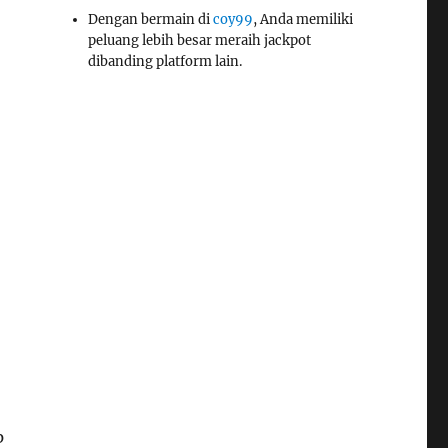
Dengan bermain di
coy99
, Anda memiliki
peluang lebih besar meraih jackpot
dibanding platform lain.
p