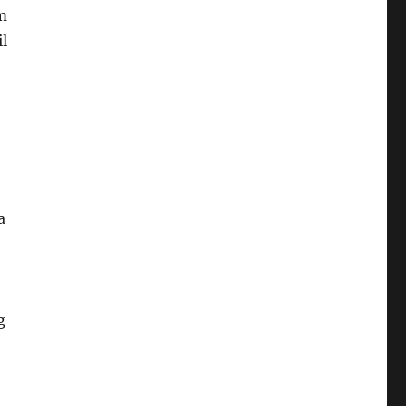
m
l
a
g