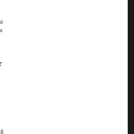
si
s
r
ng