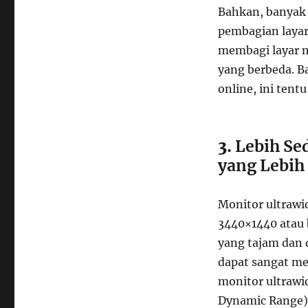
Bahkan, banyak 
pembagian layar
membagi layar m
yang berbeda. B
online, ini ten
3.
Lebih Se
yang Lebih
Monitor ultrawid
3440×1440 atau
yang tajam dan d
dapat sangat me
monitor ultrawi
Dynamic Range)