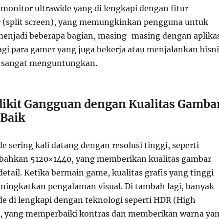
monitor ultrawide yang di lengkapi dengan fitur
 (split screen), yang memungkinkan pengguna untuk
enjadi beberapa bagian, masing-masing dengan aplika
agi para gamer yang juga bekerja atau menjalankan bisni
tu sangat menguntungkan.
dikit Gangguan dengan Kualitas Gamba
 Baik
e sering kali datang dengan resolusi tinggi, seperti
 bahkan 5120×1440, yang memberikan kualitas gambar
etail. Ketika bermain game, kualitas grafis yang tinggi
ningkatkan pengalaman visual. Di tambah lagi, banyak
de di lengkapi dengan teknologi seperti HDR (High
, yang memperbaiki kontras dan memberikan warna ya