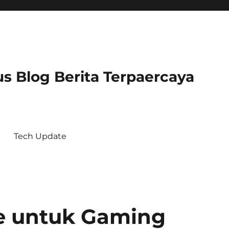
s Blog Berita Terpaercaya
Tech Update
de untuk Gaming