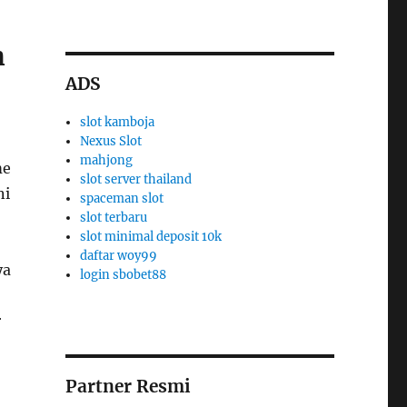
h
ADS
slot kamboja
Nexus Slot
mahjong
me
slot server thailand
ni
spaceman slot
slot terbaru
slot minimal deposit 10k
daftar woy99
ya
login sbobet88
r
Partner Resmi