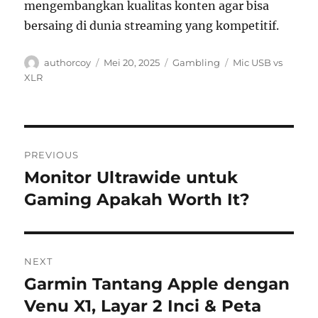
mengembangkan kualitas konten agar bisa
bersaing di dunia streaming yang kompetitif.
Author
Posted
Categories
Tags
authorcoy
Mei 20, 2025
Gambling
Mic USB vs
on
XLR
Navigasi
PREVIOUS
pos
Monitor Ultrawide untuk
Previous
post:
Gaming Apakah Worth It?
NEXT
Garmin Tantang Apple dengan
Next
post:
Venu X1, Layar 2 Inci & Peta