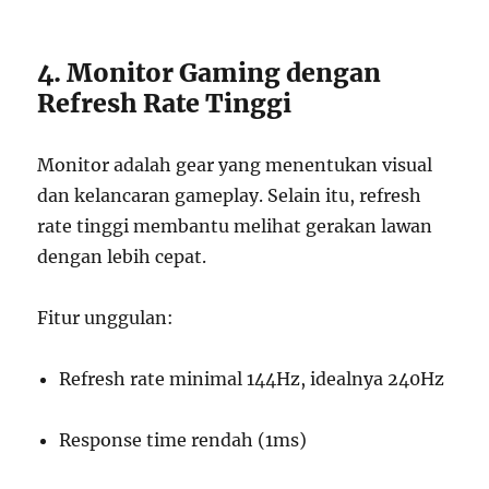
4. Monitor Gaming dengan
Refresh Rate Tinggi
Monitor adalah gear yang menentukan visual
dan kelancaran gameplay. Selain itu, refresh
rate tinggi membantu melihat gerakan lawan
dengan lebih cepat.
Fitur unggulan:
Refresh rate minimal 144Hz, idealnya 240Hz
Response time rendah (1ms)