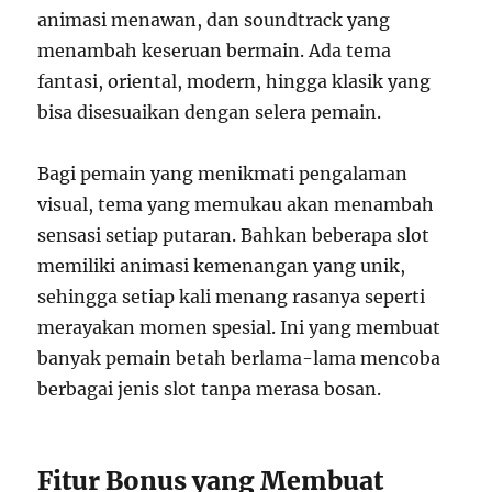
animasi menawan, dan soundtrack yang
menambah keseruan bermain. Ada tema
fantasi, oriental, modern, hingga klasik yang
bisa disesuaikan dengan selera pemain.
Bagi pemain yang menikmati pengalaman
visual, tema yang memukau akan menambah
sensasi setiap putaran. Bahkan beberapa slot
memiliki animasi kemenangan yang unik,
sehingga setiap kali menang rasanya seperti
merayakan momen spesial. Ini yang membuat
banyak pemain betah berlama-lama mencoba
berbagai jenis slot tanpa merasa bosan.
Fitur Bonus yang Membuat