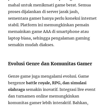
mahal untuk menikmati game berat. Semua
proses dijalankan di server jarak jauh,
sementara gamer hanya perlu koneksi internet
stabil. Platform ini memungkinkan pemain
memainkan game AAA di smartphone atau
laptop biasa, sehingga pengalaman gaming
semakin mudah diakses.
Evolusi Genre dan Komunitas Gamer
Genre game juga mengalami evolusi. Game
bergenre
battle royale, RPG, dan simulasi
olahraga
semakin inovatif. Integrasi live event
dan turnamen online memungkinkan
komunitas gamer lebih interaktif. Bahkan,