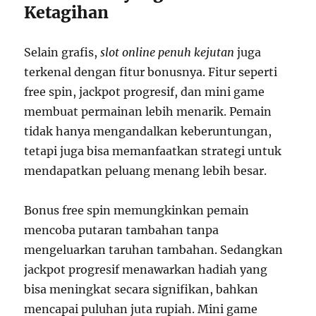
Ketagihan
Selain grafis,
slot online penuh kejutan
juga
terkenal dengan fitur bonusnya. Fitur seperti
free spin, jackpot progresif, dan mini game
membuat permainan lebih menarik. Pemain
tidak hanya mengandalkan keberuntungan,
tetapi juga bisa memanfaatkan strategi untuk
mendapatkan peluang menang lebih besar.
Bonus free spin memungkinkan pemain
mencoba putaran tambahan tanpa
mengeluarkan taruhan tambahan. Sedangkan
jackpot progresif menawarkan hadiah yang
bisa meningkat secara signifikan, bahkan
mencapai puluhan juta rupiah. Mini game