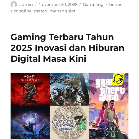
Author
Posted
Categories
Tags
admin
November 20, 2025
Gambling
bonus
on
slot online
,
strategi menang slot
Gaming Terbaru Tahun
2025 Inovasi dan Hiburan
Digital Masa Kini