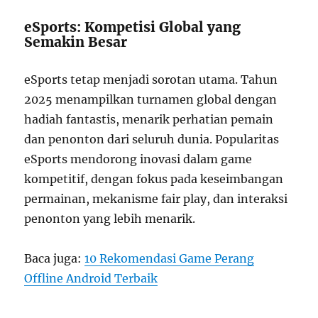
eSports: Kompetisi Global yang
Semakin Besar
eSports tetap menjadi sorotan utama. Tahun
2025 menampilkan turnamen global dengan
hadiah fantastis, menarik perhatian pemain
dan penonton dari seluruh dunia. Popularitas
eSports mendorong inovasi dalam game
kompetitif, dengan fokus pada keseimbangan
permainan, mekanisme fair play, dan interaksi
penonton yang lebih menarik.
Baca juga:
10 Rekomendasi Game Perang
Offline Android Terbaik