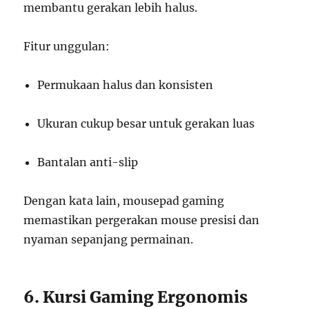
membantu gerakan lebih halus.
Fitur unggulan:
Permukaan halus dan konsisten
Ukuran cukup besar untuk gerakan luas
Bantalan anti-slip
Dengan kata lain, mousepad gaming
memastikan pergerakan mouse presisi dan
nyaman sepanjang permainan.
6. Kursi Gaming Ergonomis