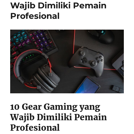
Wajib Dimiliki Pemain
Profesional
10 Gear Gaming yang
Wajib Dimiliki Pemain
Profesional