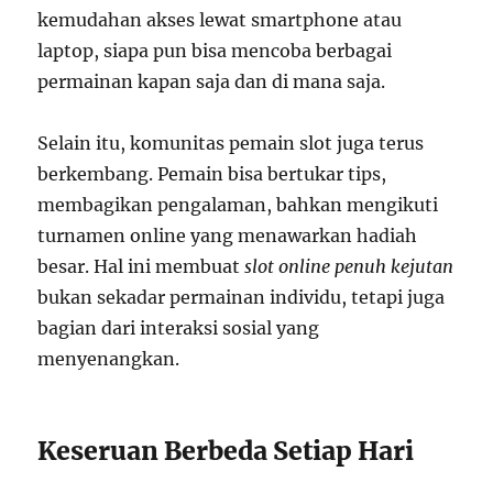
kemudahan akses lewat smartphone atau
laptop, siapa pun bisa mencoba berbagai
permainan kapan saja dan di mana saja.
Selain itu, komunitas pemain slot juga terus
berkembang. Pemain bisa bertukar tips,
membagikan pengalaman, bahkan mengikuti
turnamen online yang menawarkan hadiah
besar. Hal ini membuat
slot online penuh kejutan
bukan sekadar permainan individu, tetapi juga
bagian dari interaksi sosial yang
menyenangkan.
Keseruan Berbeda Setiap Hari