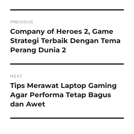
Navigasi
PREVIOUS
pos
Company of Heroes 2, Game
Previous
post:
Strategi Terbaik Dengan Tema
Perang Dunia 2
NEXT
Tips Merawat Laptop Gaming
Next
post:
Agar Performa Tetap Bagus
dan Awet