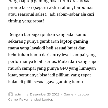
Harga laptop gaming bisa turun drastis saat
promo besar (seperti akhir tahun, harbolnas,
atau seasonal sales). Jadi sabar-sabar aja cari
timing yang tepat!
Dengan berbagai pilihan yang ada, kamu
sekarang punya gambaran
laptop gaming
mana yang layak di beli sesuai bujet dan
kebutuhan
kamu dari entry level sampai yang
performanya lebih serius. Mulai dari yang super
murah sampai yang punya GPU yang lumayan
kuat, semuanya bisa jadi pilihan yang tepat
kalau di pilih sesuai gaya gaming kamu.
Author
Posted
Categories
Tags
admin
Desember 23, 2025
Game
Laptop
on
Game
,
Rekomendasi Laptop