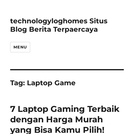
technologyloghomes Situs
Blog Berita Terpaercaya
MENU
Tag:
Laptop Game
7 Laptop Gaming Terbaik
dengan Harga Murah
yang Bisa Kamu Pilih!