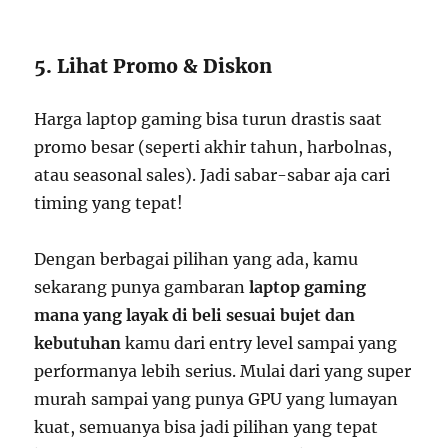
5. Lihat Promo & Diskon
Harga laptop gaming bisa turun drastis saat
promo besar (seperti akhir tahun, harbolnas,
atau seasonal sales). Jadi sabar-sabar aja cari
timing yang tepat!
Dengan berbagai pilihan yang ada, kamu
sekarang punya gambaran
laptop gaming
mana yang layak di beli sesuai bujet dan
kebutuhan
kamu dari entry level sampai yang
performanya lebih serius. Mulai dari yang super
murah sampai yang punya GPU yang lumayan
kuat, semuanya bisa jadi pilihan yang tepat