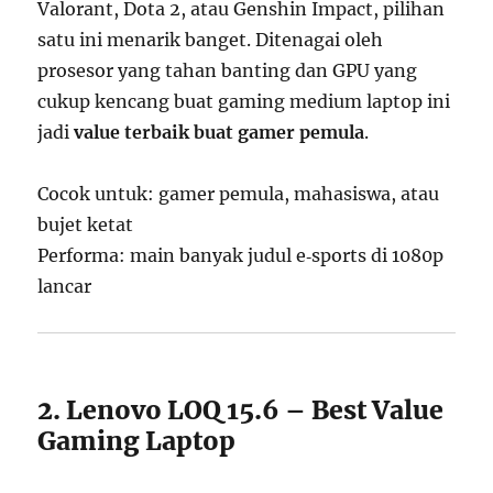
Valorant, Dota 2, atau Genshin Impact, pilihan
satu ini menarik banget. Ditenagai oleh
prosesor yang tahan banting dan GPU yang
cukup kencang buat gaming medium laptop ini
jadi
value terbaik buat gamer pemula
.
Cocok untuk: gamer pemula, mahasiswa, atau
bujet ketat
Performa: main banyak judul e‑sports di 1080p
lancar
2. Lenovo LOQ 15.6 – Best Value
Gaming Laptop