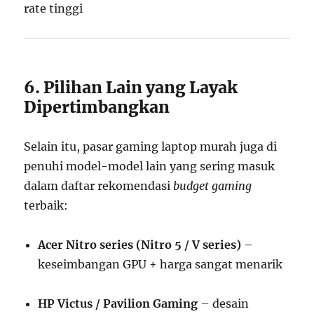
rate tinggi
6. Pilihan Lain yang Layak
Dipertimbangkan
Selain itu, pasar gaming laptop murah juga di
penuhi model-model lain yang sering masuk
dalam daftar rekomendasi
budget gaming
terbaik:
Acer Nitro series (Nitro 5 / V series)
–
keseimbangan GPU + harga sangat menarik
HP Victus / Pavilion Gaming
– desain