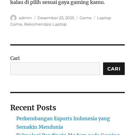
kalau di pilih sesuai gaya gaming kamu.
Author
Posted
Categories
Tags
admin
Desember 23, 2025
Game
Laptop
on
Game
,
Rekomendasi Laptop
Cari
CARI
Recent Posts
Perkembangan Esports Indonesia yang
Semakin Mendunia