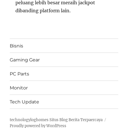
peluang lebih besar meraih jackpot
dibanding platform lain.
Bisnis
Gaming Gear
PC Parts
Monitor
Tech Update
technologyloghomes Situs Blog Berita Terpaercaya
Proudly powered by WordPress