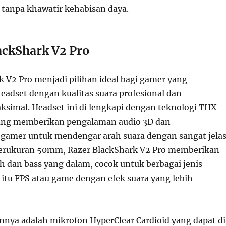
tanpa khawatir kehabisan daya.
ackShark V2 Pro
k V2 Pro menjadi pilihan ideal bagi gamer yang
adset dengan kualitas suara profesional dan
imal. Headset ini di lengkapi dengan teknologi THX
yang memberikan pengalaman audio 3D dan
amer untuk mendengar arah suara dengan sangat jelas
berukuran 50mm, Razer BlackShark V2 Pro memberikan
h dan bass yang dalam, cocok untuk berbagai jenis
 itu FPS atau game dengan efek suara yang lebih
innya adalah mikrofon HyperClear Cardioid yang dapat di