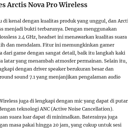
es Arctis Nova Pro Wireless
lu di kenal dengan kualitas produk yang unggul, dan Arct
ss menjadi bukti terbarunya. Dengan menggunakan
lossless 2.4 GHz, headset ini menawarkan kualitas suara
nih dan mendalam. Fitur ini memungkinkan gamer
 dari game dengan sangat detail, baik itu langkah kaki
a latar yang menambah atmosfer permainan. Selain itu,
engkapi dengan driver speaker berukuran besar dan
ound sound 7.1 yang menjanjikan pengalaman audio
Wireless juga di lengkapi dengan mic yang dapat di putar
dengan teknologi ANC (Active Noise Cancellation).
an suara luar dapat di minimalkan. Baterainya juga
gan masa pakai hingga 20 jam, yang cukup untuk sesi