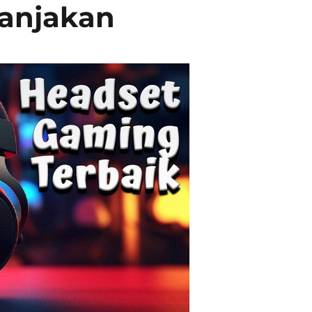
anjakan