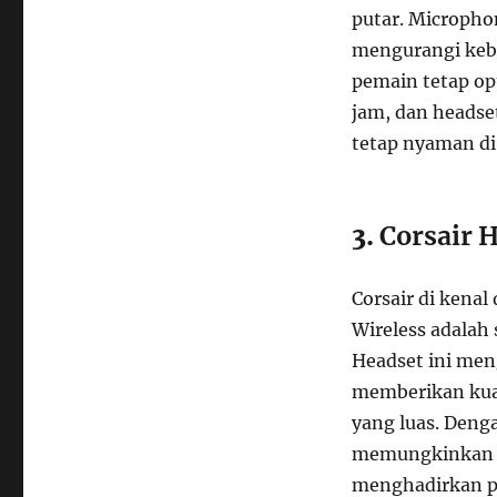
putar. Micropho
mengurangi kebi
pemain tetap op
jam, dan headset
tetap nyaman di
3.
Corsair 
Corsair di kena
Wireless adalah 
Headset ini me
memberikan kual
yang luas. Deng
memungkinkan g
menghadirkan pe