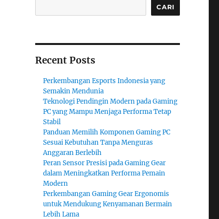
CARI
Recent Posts
Perkembangan Esports Indonesia yang
Semakin Mendunia
Teknologi Pendingin Modern pada Gaming
PC yang Mampu Menjaga Performa Tetap
Stabil
Panduan Memilih Komponen Gaming PC
Sesuai Kebutuhan Tanpa Menguras
Anggaran Berlebih
Peran Sensor Presisi pada Gaming Gear
dalam Meningkatkan Performa Pemain
Modern
Perkembangan Gaming Gear Ergonomis
untuk Mendukung Kenyamanan Bermain
Lebih Lama