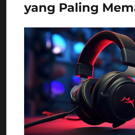
yang Paling Mem