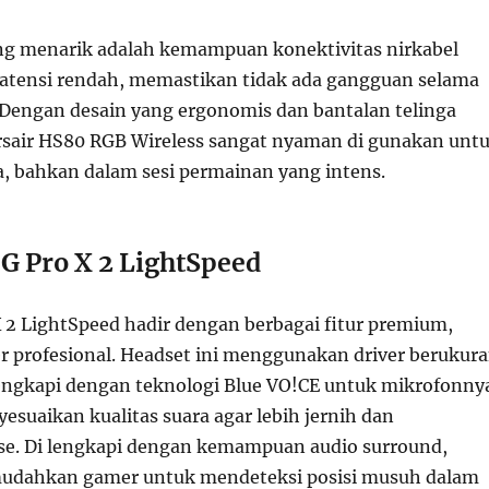
ang menarik adalah kemampuan konektivitas nirkabel
 latensi rendah, memastikan tidak ada gangguan selama
 Dengan desain yang ergonomis dan bantalan telinga
sair HS80 RGB Wireless sangat nyaman di gunakan unt
, bahkan dalam sesi permainan yang intens.
 G Pro X 2 LightSpeed
X 2 LightSpeed hadir dengan berbagai fitur premium,
r profesional. Headset ini menggunakan driver berukur
ngkapi dengan teknologi Blue VO!CE untuk mikrofonny
esuaikan kualitas suara agar lebih jernih dan
e. Di lengkapi dengan kemampuan audio surround,
mudahkan gamer untuk mendeteksi posisi musuh dalam