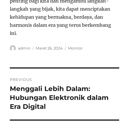
penting bagi kita dan mengambil langkah-
langkah yang bijak, kita dapat menciptakan
kehidupan yang bermakna, berdaya, dan
harmonis dalam era yang terus berkembang
ini.
Author
Posted
Categories
admin
Maret 26, 2024
Monitor
on
Navigasi
PREVIOUS
pos
Menggali Lebih Dalam:
Previous
post:
Hubungan Elektronik dalam
Era Digital