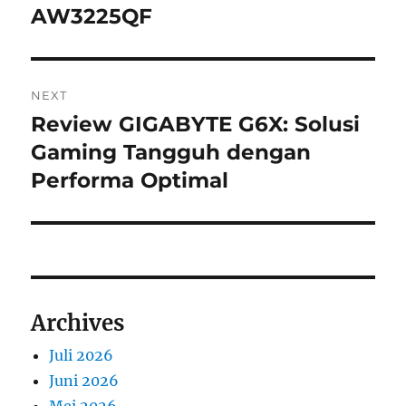
post:
AW3225QF
NEXT
Review GIGABYTE G6X: Solusi
Next
post:
Gaming Tangguh dengan
Performa Optimal
Archives
Juli 2026
Juni 2026