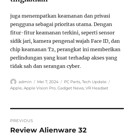
juga menempatkan keamanan dan privasi
pengguna sebagai prioritas utama. Dengan
fitur-fitur keamanan terkini, seperti sensor
sidik jari, kamera pengenal wajah Face ID, dan
chip keamanan T2, perangkat ini memberikan
perlindungan yang kuat terhadap akses yang
tidak sah dan serangan cyber.
Author
Posted
Categories
Tags
admin
Mei 7, 2024
PC Parts
,
Tech Update
on
Apple
,
Apple Vision Pro
,
Gadget News
,
VR Headset
Navigasi
PREVIOUS
pos
Review Alienware 32
Previous