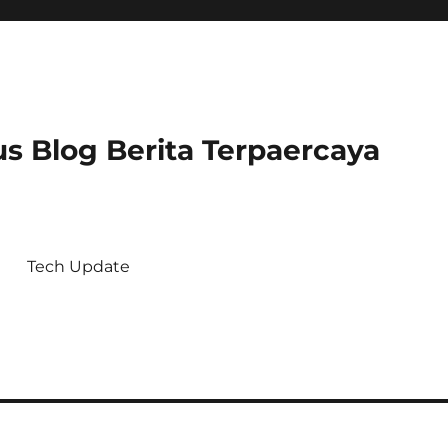
s Blog Berita Terpaercaya
Tech Update