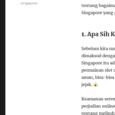
singapore
tentang bagaima
Singapore yang 
1.
Apa Sih 
Sebelum kita mas
dimaksud deng
Singapore itu a
permainan slot o
aman, bisa-bisa 
jejak.
Keamanan server
perjudian online
tentang melindun