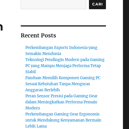
CARI
n
Recent Posts
Perkembangan Esports Indonesia yang
Semakin Mendunia
Teknologi Pendingin Modern pada Gaming
PC yang Mampu Menjaga Performa Tetap
Stabil
Panduan Memilih Komponen Gaming PC
Sesuai Kebutuhan Tanpa Menguras
Anggaran Berlebih
Peran Sensor Presisi pada Gaming Gear
dalam Meningkatkan Performa Pemain
Modern
Perkembangan Gaming Gear Ergonomis
untuk Mendukung Kenyamanan Bermain
Lebih Lama