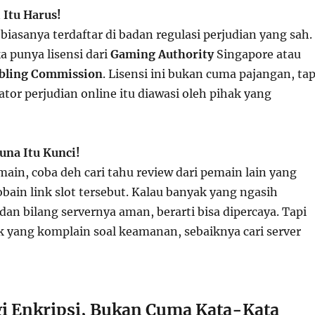
 Itu Harus!
iasanya terdaftar di badan regulasi perjudian yang sah.
a punya lisensi dari
Gaming Authority
Singapore atau
bling Commission
. Lisensi ini bukan cuma pajangan, tap
ator perjudian online itu diawasi oleh pihak yang
una Itu Kunci!
ain, coba deh cari tahu review dari pemain lain yang
bain link slot tersebut. Kalau banyak yang ngasih
 dan bilang servernya aman, berarti bisa dipercaya. Tapi
k yang komplain soal keamanan, sebaiknya cari server
i Enkripsi, Bukan Cuma Kata-Kata