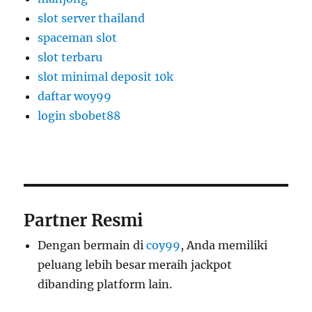
slot server thailand
spaceman slot
slot terbaru
slot minimal deposit 10k
daftar woy99
login sbobet88
Partner Resmi
Dengan bermain di
coy99
, Anda memiliki
peluang lebih besar meraih jackpot
dibanding platform lain.