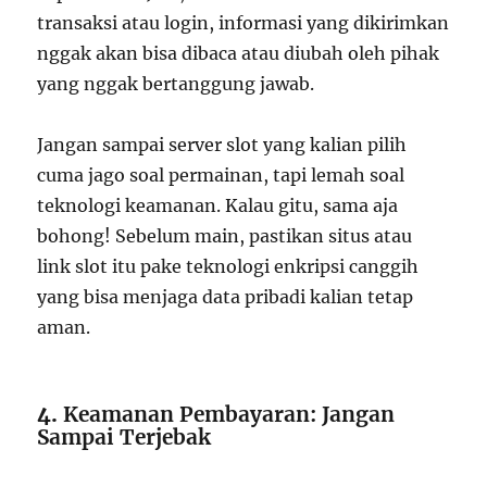
transaksi atau login, informasi yang dikirimkan
nggak akan bisa dibaca atau diubah oleh pihak
yang nggak bertanggung jawab.
Jangan sampai server slot yang kalian pilih
cuma jago soal permainan, tapi lemah soal
teknologi keamanan. Kalau gitu, sama aja
bohong! Sebelum main, pastikan situs atau
link slot itu pake teknologi enkripsi canggih
yang bisa menjaga data pribadi kalian tetap
aman.
4.
Keamanan Pembayaran: Jangan
Sampai Terjebak