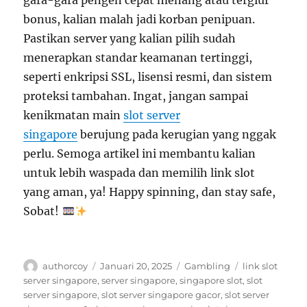
gara-gara pengen cepat menang atau tergiur
bonus, kalian malah jadi korban penipuan.
Pastikan server yang kalian pilih sudah
menerapkan standar keamanan tertinggi,
seperti enkripsi SSL, lisensi resmi, dan sistem
proteksi tambahan. Ingat, jangan sampai
kenikmatan main
slot server
singapore
berujung pada kerugian yang nggak
perlu. Semoga artikel ini membantu kalian
untuk lebih waspada dan memilih link slot
yang aman, ya! Happy spinning, dan stay safe,
Sobat!
Author
Posted
Categories
Tags
authorcoy
Januari 20, 2025
Gambling
link slot
on
server singapore
,
server singapore
,
singapore slot
,
slot
server singapore
,
slot server singapore gacor
,
slot server