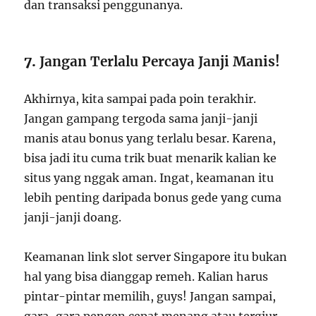
dan transaksi penggunanya.
7.
Jangan Terlalu Percaya Janji Manis!
Akhirnya, kita sampai pada poin terakhir.
Jangan gampang tergoda sama janji-janji
manis atau bonus yang terlalu besar. Karena,
bisa jadi itu cuma trik buat menarik kalian ke
situs yang nggak aman. Ingat, keamanan itu
lebih penting daripada bonus gede yang cuma
janji-janji doang.
Keamanan link slot server Singapore itu bukan
hal yang bisa dianggap remeh. Kalian harus
pintar-pintar memilih, guys! Jangan sampai,