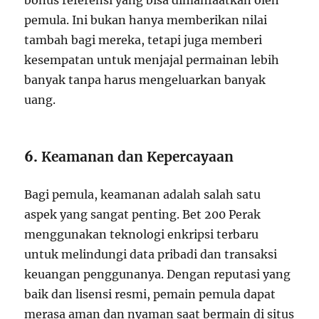
bonus referensi yang bisa dimanfaatkan oleh
pemula. Ini bukan hanya memberikan nilai
tambah bagi mereka, tetapi juga memberi
kesempatan untuk menjajal permainan lebih
banyak tanpa harus mengeluarkan banyak
uang.
6.
Keamanan dan Kepercayaan
Bagi pemula, keamanan adalah salah satu
aspek yang sangat penting. Bet 200 Perak
menggunakan teknologi enkripsi terbaru
untuk melindungi data pribadi dan transaksi
keuangan penggunanya. Dengan reputasi yang
baik dan lisensi resmi, pemain pemula dapat
merasa aman dan nyaman saat bermain di situs