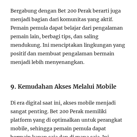
Bergabung dengan Bet 200 Perak berarti juga
menjadi bagian dari komunitas yang aktif.
Pemain pemula dapat belajar dari pengalaman
pemain lain, berbagi tips, dan saling
mendukung. Ini menciptakan lingkungan yang
positif dan membuat pengalaman bermain
menjadi lebih menyenangkan.
9.
Kemudahan Akses Melalui Mobile
Di era digital saat ini, akses mobile menjadi
sangat penting. Bet 200 Perak memiliki
platform yang di optimalkan untuk perangkat
mobile, sehingga pemain pemula dapat