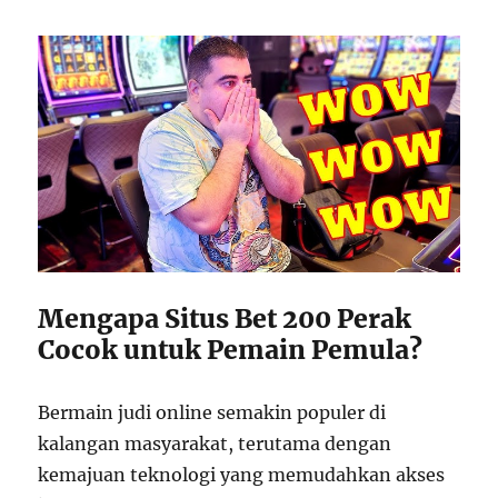
Mengapa Situs Bet 200 Perak
Cocok untuk Pemain Pemula?
Bermain judi online semakin populer di
kalangan masyarakat, terutama dengan
kemajuan teknologi yang memudahkan akses