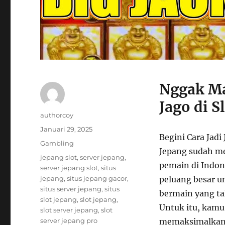
Nggak Ma
Jago di S
Author
authorcoy
Posted
Januari 29, 2025
Begini Cara Jadi 
on
Categories
Gambling
Jepang sudah me
Tags
jepang slot
,
server jepang
,
pemain di Indon
server jepang slot
,
situs
jepang
,
situs jepang gacor
,
peluang besar 
situs server jepang
,
situs
bermain yang tak
slot jepang
,
slot jepang
,
Untuk itu, kamu
slot server jepang
,
slot
server jepang pro
memaksimalkan 