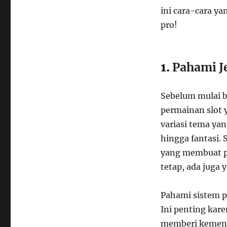
ini cara-cara yan
pro!
1.
Pahami Je
Sebelum mulai 
permainan slot y
variasi tema ya
hingga fantasi. 
yang membuat p
tetap, ada juga 
Pahami sistem p
Ini penting kare
memberi kemenan