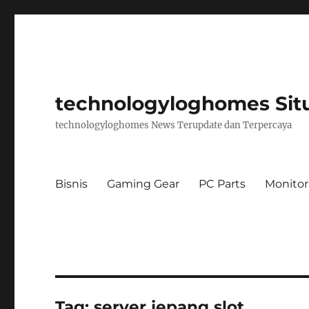
technologyloghomes Situ
technologyloghomes News Terupdate dan Terpercaya
Bisnis
Gaming Gear
PC Parts
Monitor
Tag:
server jepang slot