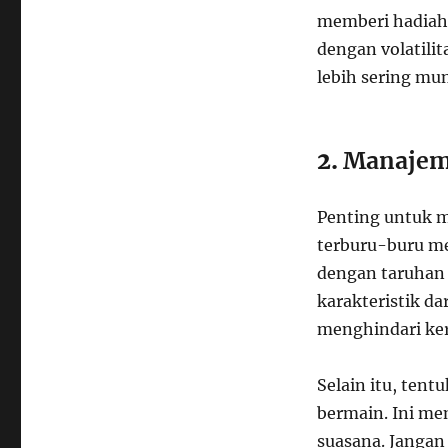
memberi hadiah b
dengan volatili
lebih sering mun
2.
Manajem
Penting untuk m
terburu-buru me
dengan taruhan 
karakteristik da
menghindari ker
Selain itu, ten
bermain. Ini m
suasana. Jangan