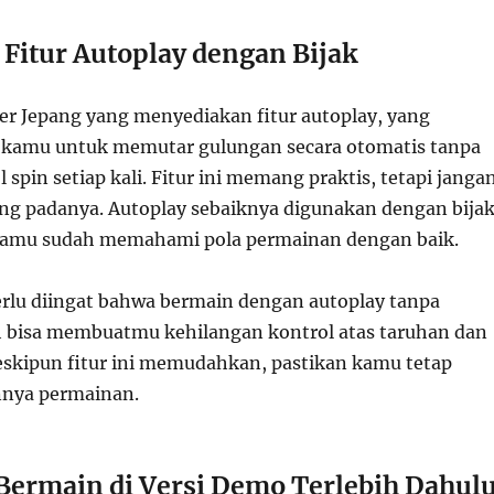
Fitur Autoplay dengan Bijak
ver Jepang yang menyediakan fitur autoplay, yang
amu untuk memutar gulungan secara otomatis tanpa
pin setiap kali. Fitur ini memang praktis, tetapi janga
ung padanya. Autoplay sebaiknya digunakan dengan bija
 kamu sudah memahami pola permainan dengan baik.
rlu diingat bahwa bermain dengan autoplay tanpa
 bisa membuatmu kehilangan kontrol atas taruhan dan
 meskipun fitur ini memudahkan, pastikan kamu tetap
nnya permainan.
Bermain di Versi Demo Terlebih Dahul