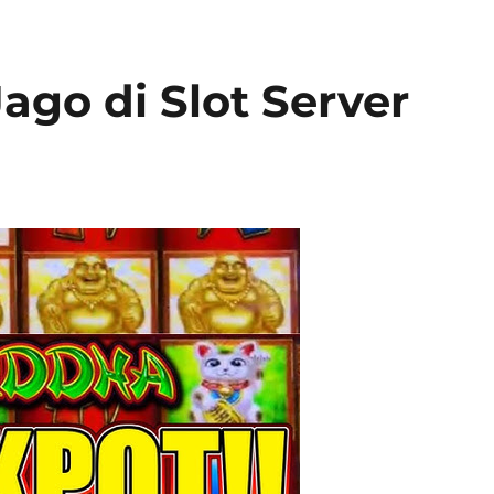
Jago di Slot Server