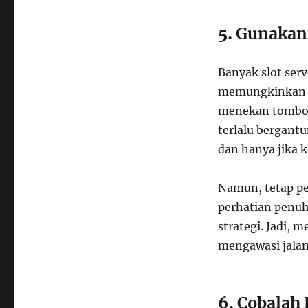
5.
Gunakan 
Banyak slot ser
memungkinkan k
menekan tombol s
terlalu bergant
dan hanya jika
Namun, tetap pe
perhatian penuh
strategi. Jadi,
mengawasi jala
6.
Cobalah 