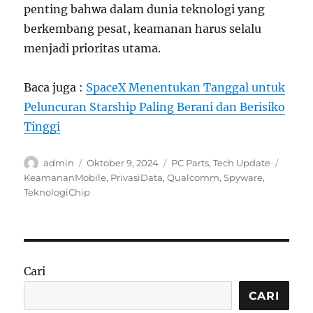
penting bahwa dalam dunia teknologi yang
berkembang pesat, keamanan harus selalu
menjadi prioritas utama.
Baca juga :
SpaceX Menentukan Tanggal untuk
Peluncuran Starship Paling Berani dan Berisiko
Tinggi
Author
Posted
Categories
Tags
admin
Oktober 9, 2024
PC Parts
,
Tech Update
on
KeamananMobile
,
PrivasiData
,
Qualcomm
,
Spyware
,
TeknologiChip
Cari
CARI