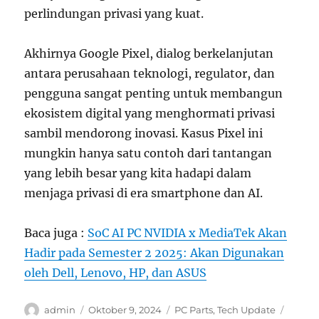
perlindungan privasi yang kuat.
Akhirnya Google Pixel, dialog berkelanjutan
antara perusahaan teknologi, regulator, dan
pengguna sangat penting untuk membangun
ekosistem digital yang menghormati privasi
sambil mendorong inovasi. Kasus Pixel ini
mungkin hanya satu contoh dari tantangan
yang lebih besar yang kita hadapi dalam
menjaga privasi di era smartphone dan AI.
Baca juga :
SoC AI PC NVIDIA x MediaTek Akan
Hadir pada Semester 2 2025: Akan Digunakan
oleh Dell, Lenovo, HP, dan ASUS
Author
Posted
Categories
Tags
admin
Oktober 9, 2024
PC Parts
,
Tech Update