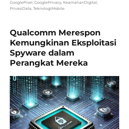
on
GooglePixel
,
GooglePrivacy
,
KeamananDigital
,
PrivasiData
,
TeknologiMobile
Qualcomm Merespon
Kemungkinan Eksploitasi
Spyware dalam
Perangkat Mereka