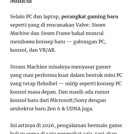
Muncul
Selain PC dan laptop,
perangkat gaming baru
seperti yang di rencanakan Valve:
Steam
Machine
dan
Steam Frame
bakal muncul
membawa konsep baru — gabungan PC,
konsol, dan VR/AR.
Steam Machine misalnya menyasar gamer
yang mau performa kuat dalam bentuk mini PC
yang tetap fleksibel — mirip seperti konsep PC
konsol masa depan. Dan masih ada rumor
konsol baru dari Microsoft/Sony dengan
arsitektur baru Zen 6 & UDNA juga.
Ini artinya di 2026, pengalaman bermain game
bukan cuma di satu perangkat saja, tapi akan