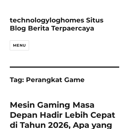
technologyloghomes Situs
Blog Berita Terpaercaya
MENU
Tag:
Perangkat Game
Mesin Gaming Masa
Depan Hadir Lebih Cepat
di Tahun 2026, Apa yang