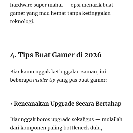
hardware super mahal — opsi menarik buat
gamer yang mau hemat tanpa ketinggalan
teknologi.
4. Tips Buat Gamer di 2026
Biar kamu nggak ketinggalan zaman, ini
beberapa
insider tip
yang pas buat gamer:
• Rencanakan Upgrade Secara Bertahap
Biar nggak boros upgrade sekaligus — mulailah
dari komponen paling bottleneck dulu,