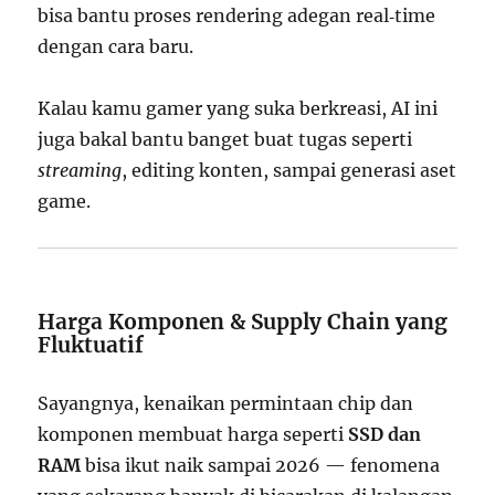
bisa bantu proses rendering adegan real‑time
dengan cara baru.
Kalau kamu gamer yang suka berkreasi, AI ini
juga bakal bantu banget buat tugas seperti
streaming
, editing konten, sampai generasi aset
game.
Harga Komponen & Supply Chain yang
Fluktuatif
Sayangnya, kenaikan permintaan chip dan
komponen membuat harga seperti
SSD dan
RAM
bisa ikut naik sampai 2026 — fenomena