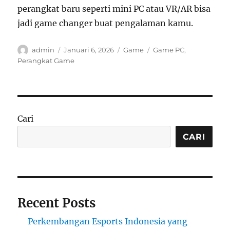
perangkat baru seperti mini PC atau VR/AR bisa
jadi game changer buat pengalaman kamu.
Author
Posted
Categories
Tags
admin
Januari 6, 2026
Game
Game PC
,
on
Perangkat Game
Cari
CARI
Recent Posts
Perkembangan Esports Indonesia yang