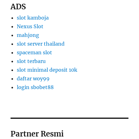
ADS
slot kamboja
Nexus Slot
mahjong
slot server thailand
spaceman slot
slot terbaru
slot minimal deposit 10k
daftar woy99
login sbobet88
Partner Resmi