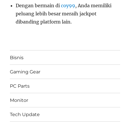
Dengan bermain di
coy99
, Anda memiliki
peluang lebih besar meraih jackpot
dibanding platform lain.
Bisnis
Gaming Gear
PC Parts
Monitor
Tech Update