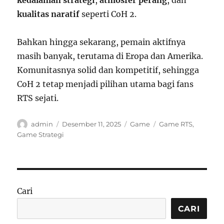
kedalaman strategi
,
atmosfer perang
, dan
kualitas naratif
seperti CoH 2.
Bahkan hingga sekarang, pemain aktifnya
masih banyak, terutama di Eropa dan Amerika.
Komunitasnya solid dan kompetitif, sehingga
CoH 2 tetap menjadi pilihan utama bagi fans
RTS sejati.
Author
Posted
Categories
Tags
admin
Desember 11, 2025
Game
Game RTS
,
on
Game Strategi
Cari
CARI