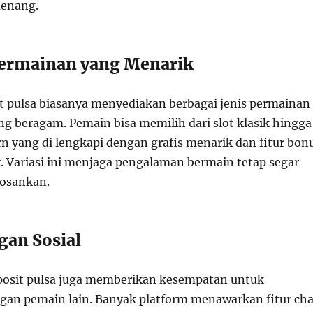
enang.
 Permainan yang Menarik
sit pulsa biasanya menyediakan berbagai jenis permainan
g beragam. Pemain bisa memilih dari slot klasik hingga
rn yang di lengkapi dengan grafis menarik dan fitur bon
 Variasi ini menjaga pengalaman bermain tetap segar
osankan.
gan Sosial
posit pulsa juga memberikan kesempatan untuk
ngan pemain lain. Banyak platform menawarkan fitur cha