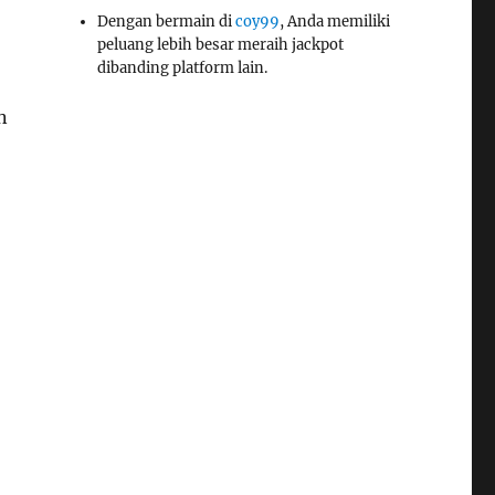
Dengan bermain di
coy99
, Anda memiliki
peluang lebih besar meraih jackpot
dibanding platform lain.
n