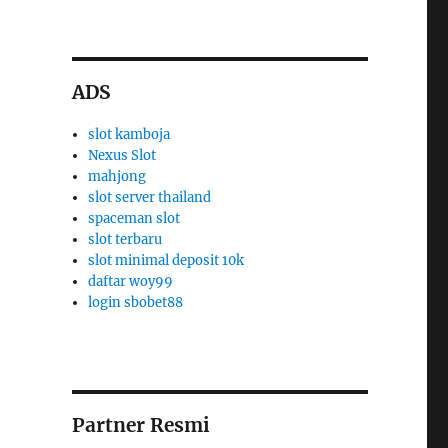
ADS
slot kamboja
Nexus Slot
mahjong
slot server thailand
spaceman slot
slot terbaru
slot minimal deposit 10k
daftar woy99
login sbobet88
Partner Resmi