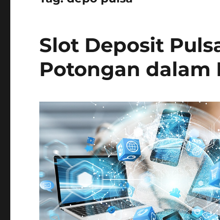
Slot Deposit Puls
Potongan dalam 