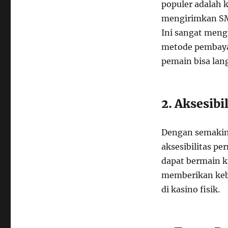
populer adalah 
mengirimkan SM
Ini sangat meng
metode pembaya
pemain bisa lan
2. Aksesibi
Dengan semakin
aksesibilitas p
dapat bermain ka
memberikan kebe
di kasino fisik.