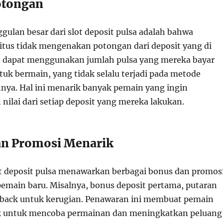
otongan
gulan besar dari slot deposit pulsa adalah bahwa
situs tidak mengenakan potongan dari deposit yang di
n dapat menggunakan jumlah pulsa yang mereka bayar
tuk bermain, yang tidak selalu terjadi pada metode
nya. Hal ini menarik banyak pemain yang ingin
ilai dari setiap deposit yang mereka lakukan.
an Promosi Menarik
ot deposit pulsa menawarkan berbagai bonus dan promos
emain baru. Misalnya, bonus deposit pertama, putaran
shback untuk kerugian. Penawaran ini membuat pemain
ik untuk mencoba permainan dan meningkatkan peluang