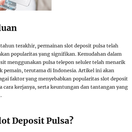
luan
tahun terakhir, permainan slot deposit pulsa telah
kan popularitas yang signifikan. Kemudahan dalam
it menggunakan pulsa telepon seluler telah menarik
 pemain, terutama di Indonesia. Artikel ini akan
ai faktor yang menyebabkan popularitas slot deposit
a cara kerjanya, serta keuntungan dan tantangan yang
.
lot Deposit Pulsa?